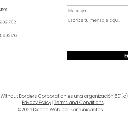
1191
Mensaje
19321702
25903176
E
s Without Borders Corporation
es una
organización
501(c)
Privacy Policy
|
Terms and Conditions
©2024 Diseño Web por Komunicantes